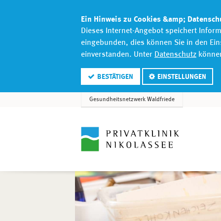
Ein Hinweis zu Cookies &amp; Datensch
Dieses Internet-Angebot speichert Infor
eingebunden, dies können Sie in den Ei
einverstanden. Unter
Datenschutz
können 
BESTÄTIGEN
EINSTELLUNGEN
Gesundheitsnetzwerk Waldfriede