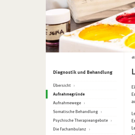
Diagnostik und Behandlung
Übersicht
E
(current)
Aufnahmegründe
E
a
Aufnahmewege
Somatische Behandlung
L
Psychische Therapieangebote
E
L
Die Fachambulanz