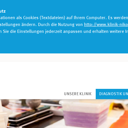
utz
mationen als Cookies (Textdateien) auf Ihrem Computer. Es werde
nstellungen ändern. Durch die Nutzung von
http://www.klinik-nik
Sie die Einstellungen jederzeit anpassen und erhalten weitere 
UNSERE KLINIK
DIAGNOSTIK U