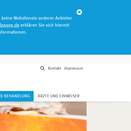
Abbrechen
n keine Webdienste anderer Anbieter
olassee.de
erklären Sie sich hiermit
Informationen.
Kontakt
Impressum
(CURRENT)
ND BEHANDLUNG
ÄRZTE UND EINWEISER