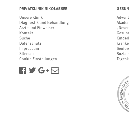
PRIVATKLINIK NIKOLASSEE
GESUN
Unsere Klinik
Advent
Diagnostik und Behandlung
Akadem
Ärzte und Einweiser
„Deser
Kontakt
Gesund
Suche
Kinder
Datenschutz
Kranke
Impressum
Senior
Sitemap
Sozial
Cookie-Einstellungen
Tagesk